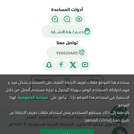
أدوات المساعدة
دعـــم لـــغـة الاشــــارة
تواصل معنا
920020405
يستخدم هذا الموقع ملفات تعريف الارتباط للتعرف على المستخدم بشكل فريد و
فهم احتياجاته كمستخدم لتوفير سهولة الوصول و تجربة مستخدم أفضل. من خلال
الاستمرار في استخدام هذا الموقع فإنك توافق على
سياسة الخصوصية
لهذا
الموقع.
بالإضافة إلى ذلك, يستطيع المستخدم رفض استخدام ملفات تعريف الارتباط عن
سياسة الخصوصية
شروط الاستخدام
خريطة الموقع
التقويم
طريق ضبط إعدادات المتصفح.
جميع الحقوق محفوظة لأبشر، المملكة العربية السعودية ©
هـ -
1448
م.
2026