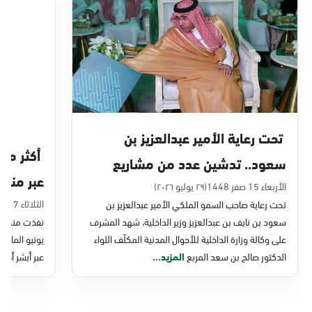
الدمام, الدمام - بنده حي أحد
الأحد - الخميس (08:00-14:30)
التوجه للموقع
الدمام, الدمام - الغرفة التجارية
الأحد - الخميس (08:00-14:30)
تحت رعاية الأمير عبدالعزيز بن
التوجه للموقع
سعود.. تدشين عدد من مشاريع
عبر منصة 
التحول الرقمي والخدمات الإلكترونية
الأربعاء 15 صفر 1448
(٢٩ يوليو ٢٠٢٦)
الدمام, الدمام - بنده - حي الشاطئ
الثلاثاء 7 صفر 1448
تحت رعاية صاحب السمو الملكي الأمير عبدالعزيز بن
للأحوال المدنية
الأحد - الخميس (08:00-14:30)
سعود بن نايف بن عبدالعزيز وزير الداخلية، شهد المشرف
نفذت منصة وز
التوجه للموقع
على وكالة وزارة الداخلية للأحوال المدنية المكلّف اللواء
الدكتور صالح بن سعد المربع
المزيد...
عبر أبشر أفرا
الدمام, الدمام - بنده ضاحية الملك فهد
الأحد - الخميس (08:00-14:30)
التوجه للموقع