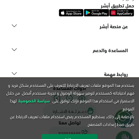
التوجه للموقع
حمل تطبيق أبشر
عن منصة أبشر
الدمام, فرع موبايلي - شارع أبو بكر
الصديق، الشولة، الدمام
السبت - الخميس (09:00-23:00)
المساعدة والدعم
الجمعة (16:00-23:00)
التوجه للموقع
روابط مهمة
الدمام, فرع موبايلي-91 مقابل شركة
يستخدم هذا الموقع ملفات تعريف الارتباط للتعرف على المستخدم بشكل فريد و
أدوات المساعدة
تويوتا، الدمام
فهم احتياجاته كمستخدم لتوفير سهولة الوصول و تجربة مستخدم أفضل. من خلال
السبت - الخميس (09:00-23:00)
الاستمرار في استخدام هذا الموقع فإنك توافق على
سياسة الخصوصية
لهذا
الجمعة (16:00-23:00)
الموقع.
التوجه للموقع
دعـــم لـــغـة الاشــــارة
بالإضافة إلى ذلك, يستطيع المستخدم رفض استخدام ملفات تعريف الارتباط عن
تواصل معنا
طريق ضبط إعدادات المتصفح.
920020405
الدمام, فرع موبايلي-42 شارع أمام