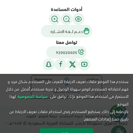
أدوات المساعدة
دعـــم لـــغـة الاشــــارة
تواصل معنا
920020405
يستخدم هذا الموقع ملفات تعريف الارتباط للتعرف على المستخدم بشكل فريد و
فهم احتياجاته كمستخدم لتوفير سهولة الوصول و تجربة مستخدم أفضل. من خلال
الاستمرار في استخدام هذا الموقع فإنك توافق على
سياسة الخصوصية
لهذا
الموقع.
بالإضافة إلى ذلك, يستطيع المستخدم رفض استخدام ملفات تعريف الارتباط عن
سياسة الخصوصية
شروط الاستخدام
خريطة الموقع
التقويم
طريق ضبط إعدادات المتصفح.
جميع الحقوق محفوظة لأبشر، المملكة العربية السعودية ©
هـ -
1448
م.
2026