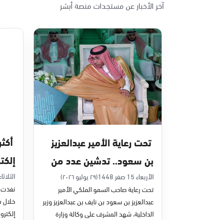
آخر الأخبار عن مستجدات منصة أبشر
تحت رعاية الأمير عبدالعزيز
إلكت
بن سعود.. تدشين عدد من
في يون
مشاريع التحول الرقمي
الثلاثاء 7 صفر 48
الأربعاء 15 صفر 1448
(٢٩ يوليو ٢٠٢٦)
نفذت م
تحت رعاية صاحب السمو الملكي الأمير
والخدمات الإلكترونية
عبدالعزيز بن سعود بن نايف بن عبدالعزيز وزير
للأحوال المدنية
إلكترون
الداخلية، شهد المشرف على وكالة وزارة