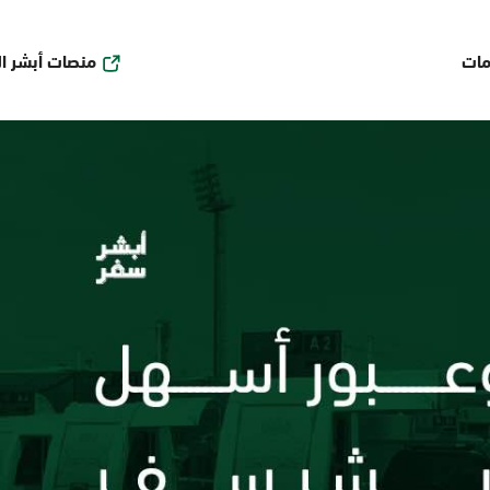
منصات أبشر ا
مات