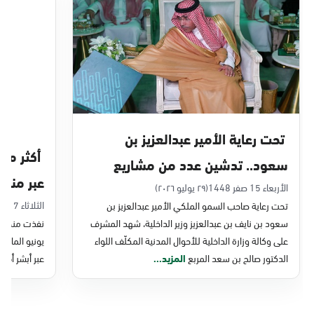
الدمام, الدمام - بنده حي أحد
الأحد - الخميس (08:00-14:30)
التوجه للموقع
الدمام, الدمام - الغرفة التجارية
الأحد - الخميس (08:00-14:30)
تحت رعاية الأمير عبدالعزيز بن
التوجه للموقع
سعود.. تدشين عدد من مشاريع
عبر منصة 
التحول الرقمي والخدمات الإلكترونية
الأربعاء 15 صفر 1448
(٢٩ يوليو ٢٠٢٦)
الدمام, الدمام - بنده - حي الشاطئ
الثلاثاء 7 صفر 1448
تحت رعاية صاحب السمو الملكي الأمير عبدالعزيز بن
للأحوال المدنية
الأحد - الخميس (08:00-14:30)
سعود بن نايف بن عبدالعزيز وزير الداخلية، شهد المشرف
نفذت منصة وز
التوجه للموقع
على وكالة وزارة الداخلية للأحوال المدنية المكلّف اللواء
الدكتور صالح بن سعد المربع
المزيد...
عبر أبشر أفرا
الدمام, الدمام - بنده ضاحية الملك فهد
الأحد - الخميس (08:00-14:30)
التوجه للموقع