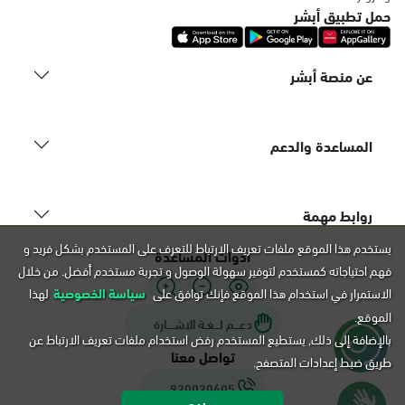
التوجه للموقع
حمل تطبيق أبشر
عن منصة أبشر
الدمام, فرع موبايلي - شارع أبو بكر
الصديق، الشولة، الدمام
السبت - الخميس (09:00-23:00)
المساعدة والدعم
الجمعة (16:00-23:00)
التوجه للموقع
روابط مهمة
الدمام, فرع موبايلي-91 مقابل شركة
يستخدم هذا الموقع ملفات تعريف الارتباط للتعرف على المستخدم بشكل فريد و
أدوات المساعدة
تويوتا، الدمام
فهم احتياجاته كمستخدم لتوفير سهولة الوصول و تجربة مستخدم أفضل. من خلال
السبت - الخميس (09:00-23:00)
الاستمرار في استخدام هذا الموقع فإنك توافق على
سياسة الخصوصية
لهذا
الجمعة (16:00-23:00)
الموقع.
التوجه للموقع
دعـــم لـــغـة الاشــــارة
بالإضافة إلى ذلك, يستطيع المستخدم رفض استخدام ملفات تعريف الارتباط عن
تواصل معنا
طريق ضبط إعدادات المتصفح.
920020405
الدمام, فرع موبايلي-42 شارع أمام