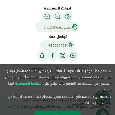
التوجه للموقع
حمل تطبيق أبشر
عن منصة أبشر
الدمام, فرع موبايلي - شارع أبو بكر
الصديق، الشولة، الدمام
السبت - الخميس (09:00-23:00)
المساعدة والدعم
الجمعة (16:00-23:00)
التوجه للموقع
روابط مهمة
الدمام, فرع موبايلي-91 مقابل شركة
يستخدم هذا الموقع ملفات تعريف الارتباط للتعرف على المستخدم بشكل فريد و
أدوات المساعدة
تويوتا، الدمام
فهم احتياجاته كمستخدم لتوفير سهولة الوصول و تجربة مستخدم أفضل. من خلال
السبت - الخميس (09:00-23:00)
الاستمرار في استخدام هذا الموقع فإنك توافق على
سياسة الخصوصية
لهذا
الجمعة (16:00-23:00)
الموقع.
التوجه للموقع
دعـــم لـــغـة الاشــــارة
بالإضافة إلى ذلك, يستطيع المستخدم رفض استخدام ملفات تعريف الارتباط عن
تواصل معنا
طريق ضبط إعدادات المتصفح.
920020405
الدمام, فرع موبايلي-42 شارع أمام