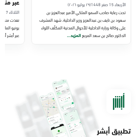
الدمام, الدمام - بنده حي أحد
الأحد - الخميس (08:00-14:30)
التوجه للموقع
الدمام, الدمام - الغرفة التجارية
الأحد - الخميس (08:00-14:30)
تحت رعاية الأمير عبدالعزيز بن
التوجه للموقع
سعود.. تدشين عدد من مشاريع
عبر منصة 
التحول الرقمي والخدمات الإلكترونية
الأربعاء 15 صفر 1448
(٢٩ يوليو ٢٠٢٦)
الدمام, الدمام - بنده - حي الشاطئ
الثلاثاء 7 صفر 1448
تحت رعاية صاحب السمو الملكي الأمير عبدالعزيز بن
للأحوال المدنية
الأحد - الخميس (08:00-14:30)
سعود بن نايف بن عبدالعزيز وزير الداخلية، شهد المشرف
نفذت منصة وز
التوجه للموقع
على وكالة وزارة الداخلية للأحوال المدنية المكلّف اللواء
الدكتور صالح بن سعد المربع
المزيد...
عبر أبشر أفرا
الدمام, الدمام - بنده ضاحية الملك فهد
الأحد - الخميس (08:00-14:30)
التوجه للموقع