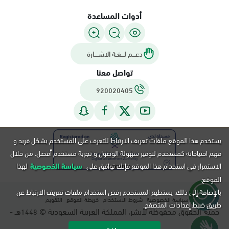
أدوات المساعدة
دعـــم لـــغـة الاشــــارة
تواصل معنا
920020405
يستخدم هذا الموقع ملفات تعريف الارتباط للتعرف على المستخدم بشكل فريد و
فهم احتياجاته كمستخدم لتوفير سهولة الوصول و تجربة مستخدم أفضل. من خلال
الاستمرار في استخدام هذا الموقع فإنك توافق على
سياسة الخصوصية
لهذا
الموقع.
بالإضافة إلى ذلك, يستطيع المستخدم رفض استخدام ملفات تعريف الارتباط عن
سياسة الخصوصية
شروط الاستخدام
خريطة الموقع
التقويم
طريق ضبط إعدادات المتصفح.
جميع الحقوق محفوظة لأبشر، المملكة العربية السعودية ©
هـ -
1448
م.
2026