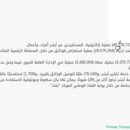
ومن خلال منصة أبشر أفراد بلغ عدد العمليات المنفذة (37,944,315)، تضمنت إجراء (28,575,264) عملية ا
يذكر أن عدد الهويات الرقمية الموحدة الصادرة من وزارة الداخلية عبر منصة أبشر تجاوز أكثر من (28) 