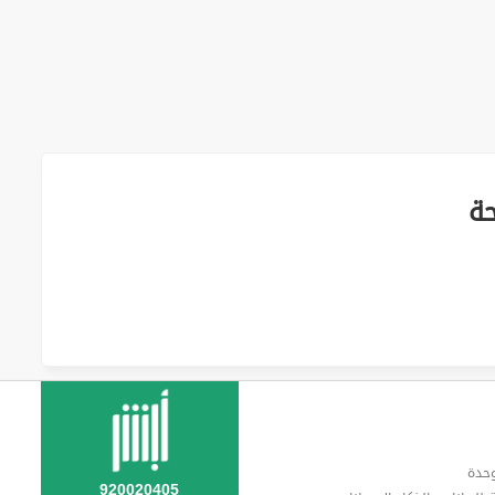
ة
وحدة