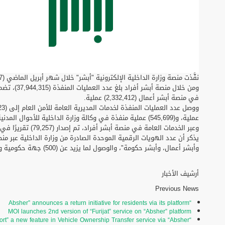
نفَّذت منصة وزارة الداخلية الإلكترونية "أبشر" خلال شهر أبريل الماضي (40,276,727) عملية إلكترونية، للمستفيدين عبر أبشر أفراد، وأعمال.
في منصة أبشر أعمال (2,332,412) عملية.
عملية، و(545,699) عملية منفذة في وكالة وزارة الداخلية للأحوال المدنية.
وعبر الخدمات العامة في منصة أبشر أفراد، تم إصدار (79,257) تقريرًا في خدمة تقارير أبشر، و(79,140) طلبًا لتوصيل الوثائق بالبريد، و(1,759) استفسارًا عامًا عن البصمة.
وأبشر أعمال، وأبشر حكومة"، والوصول لما يزيد عن (500) جهة حكومية وخاصة من خلال بوابة النفاذ الوطني الموحّد "نفاذ".
أرشيف الأخبار
Previous News
“Absher” announces a return initiative for residents via its platform
MOI launches 2nd version of “Furijat” service on “Absher” platform
“Private Transport” a new feature in Vehicle Ownership Transfer service via “Absher”