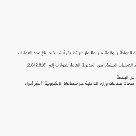
ستعراض للوثائق من خلال المحفظة الرقمية المتاحة للمواطنين والمقيمين والزوار عبر تطبيق أبشر، فيما بلغ عدد العمليات
ووصل عدد العمليات المنفذة لخدمات المديرية العامة للأمن العام إلى (3,370,723) عملية، منها (3,280,059) عملية في الإدارة العامة للمرور، فيما وصل عدد العمليات المنفذة في المديرية العامة للجوازات إلى (2,042,818)
مليونًا، يمكن لها بكل سهولة وموثوقية الاستفادة من خدمات قطاعات وزارة الداخلية عبر منصاتها الإلكترونية "أبشر أفراد،