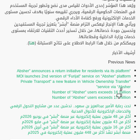
ويُعد هذا المؤشر إحدى الأدوات لقياس مدى نضج وتطور تجربة المستخدم
في المنصات الحكومية الرقمية، ويجري تقييمه سنويًا بهدف تحسين مستوى
الخدمات الإلكترونية ورفع كفاءة الأداء الرقمي.
ويأتي هذا الإنجاز ليعكس التزام منصة "أبشر" بتعزيز تجربة المستفيدين
وتحسين جودة خدماتها، من خلال تسخير أحدث التقنيات للارتقاء بمستوى
خدمات وزارة الداخلية وقطاعاتها.
ويمكنكم من خلال هذا الرابط الاطلاع على نتائج الاستبانة (
هنا
).
أرشيف الأخبار
Previous News
“Absher” announces a return initiative for residents via its platform
MOI launches 2nd version of “Furijat” service on “Absher” platform
“Private Transport” a new feature in Vehicle Ownership Transfer
service via “Absher”
Number of “Absher” users exceeds 16 million
Number of “Absher” users exceeds 17 million
تحت رعاية الأمير عبدالعزيز بن سعود.. تدشين عدد من مشاريع التحول الرقمي
والخدمات الإلكترونية للأحوال المدنية
أكثر من 48 مليون عملية إلكترونية عبر منصة "أبشر" في يونيو 2026م
أكثر من 43 مليون عملية إلكترونية عبر منصة "أبشر" في مايو 2026م
أكثر من 16 مليون عملية إلكترونية عبر منصة "أبشر" في أبريل 2026م
منصة أبشر تنفّذ أكثر من 448 مليون عملية إلكترونية في 2025م