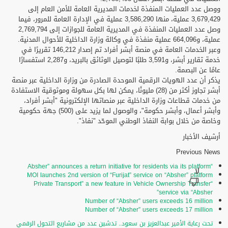
ووصل عدد العمليات المنفذة لخدمات المديرية العامة للأمن العام إلى
3,679,429 عملية، منها 3,586,290 عملية في الإدارة العامة للمرور، فيما
وصل عدد العمليات المنفذة في المديرية العامة للجوازات إلى 2,769,794
عملية، و664,096 عملية منفذة في وكالة وزارة الداخلية للأحوال المدنية.
وعبر الخدمات العامة في منصة أبشر أفراد تم إصدار 146,212 تقريرًا في
خدمة تقارير أبشر، و3,591 طلبًا لتوصيل الوثائق بالبريد، و2,287 استفسارًا
عامًا عن البصمة.
يذكر أن عدد الهويات الرقمية الموحدة الصادرة من وزارة الداخلية عبر منصة
أبشر تجاوز أكثر من (28) مليونًا، يمكن لها بكل سهولة وموثوقية الاستفادة
من خدمات قطاعات وزارة الداخلية عبر منصاتها الإلكترونية "أبشر أفراد،
وأبشر أعمال، وأبشر حكومة"، والوصول لما يزيد على (500) جهة حكومية
وخاصة من خلال بوابة النفاذ الوطني الموحّد "نفاذ".
أرشيف الأخبار
Previous News
“Absher” announces a return initiative for residents via its platform
MOI launches 2nd version of “Furijat” service on “Absher” platform
“Private Transport” a new feature in Vehicle Ownership Transfer
service via “Absher”
Number of “Absher” users exceeds 16 million
Number of “Absher” users exceeds 17 million
تحت رعاية الأمير عبدالعزيز بن سعود.. تدشين عدد من مشاريع التحول الرقمي