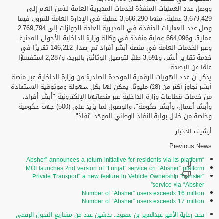
ووصل عدد العمليات المنفذة لخدمات المديرية العامة للأمن العام إلى
3,679,429 عملية، منها 3,586,290 عملية في الإدارة العامة للمرور، فيما
وصل عدد العمليات المنفذة في المديرية العامة للجوازات إلى 2,769,794
عملية، و664,096 عملية منفذة في وكالة وزارة الداخلية للأحوال المدنية.
وعبر الخدمات العامة في منصة أبشر أفراد تم إصدار 146,212 تقريرًا في
خدمة تقارير أبشر، و3,591 طلبًا لتوصيل الوثائق بالبريد، و2,287 استفسارًا
عامًا عن البصمة.
يذكر أن عدد الهويات الرقمية الموحدة الصادرة من وزارة الداخلية عبر منصة
أبشر تجاوز أكثر من (28) مليونًا، يمكن لها بكل سهولة وموثوقية الاستفادة
من خدمات قطاعات وزارة الداخلية عبر منصاتها الإلكترونية "أبشر أفراد،
وأبشر أعمال، وأبشر حكومة"، والوصول لما يزيد على (500) جهة حكومية
وخاصة من خلال بوابة النفاذ الوطني الموحّد "نفاذ".
أرشيف الأخبار
Previous News
“Absher” announces a return initiative for residents via its platform
MOI launches 2nd version of “Furijat” service on “Absher” platform
“Private Transport” a new feature in Vehicle Ownership Transfer
service via “Absher”
Number of “Absher” users exceeds 16 million
Number of “Absher” users exceeds 17 million
تحت رعاية الأمير عبدالعزيز بن سعود.. تدشين عدد من مشاريع التحول الرقمي