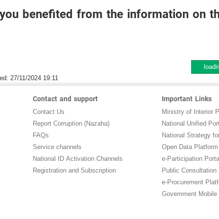
you benefited from the information on t
loadi
ed:
27/11/2024 19:11
Contact and support
Important Links
Contact Us
Ministry of Interior P
Report Corruption (Nazaha)
National Unified Por
FAQs
National Strategy for
Service channels
Open Data Platform
National ID Activation Channels
e-Participation Porta
Registration and Subscription
Public Consultation
e-Procurement Plat
Government Mobile 