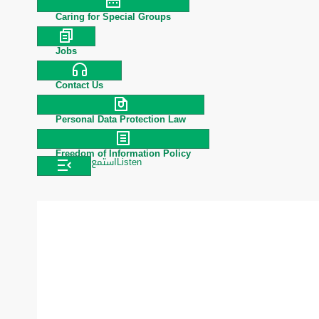
Caring for Special Groups
Jobs
Contact Us
Personal Data Protection Law
Freedom of Information Policy
استمع
Listen