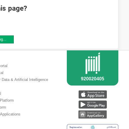
his page?
ng...
ortal
tal
 Data & Artificial Intelligence
l
 Platform
form
Applications