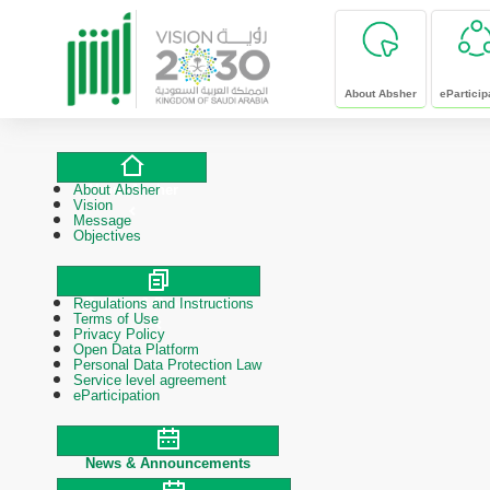
skip to main content
About Absher
eParticip
About Absher
About Absher
Vision
Message
Objectives
Regulations and Instructions
Polices & Procedures
Terms of Use
Privacy Policy
Open Data Platform
Personal Data Protection Law
Service level agreement
eParticipation
News & Announcements