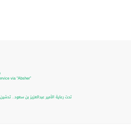
m
m
ervice via “Absher”
تحت رعاية الأمير عبدالعزيز بن سعود.. تدشين