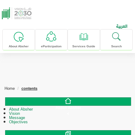
skip to main content
العربية
About Absher
eParticipation
Services Guide
Search
Home
contents
About Absher
About Absher
Vision
Message
Objectives