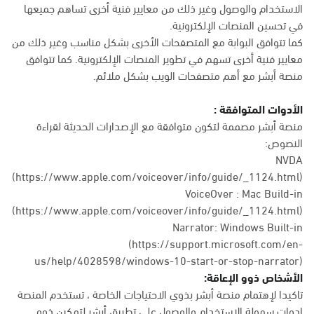
الاستخدام والوصول وغير ذلك من معايير فنية أخرى تساهم جميعها
في تحسين المنصات الإلكترونية.
كما تتوافق البوابة مع المتصفحات الأخرى بشكل مناسب وغير ذلك من
معايير فنية أخرى تسهم في تطوير المنصات الإلكترونية. كما تتوافق
منصة أبشر مع أهم متصفحات الويب بشكل ملائم.
الأدوات المتوافقة :
منصة أبشر مصممة لتكون متوافقة مع الإصدارات الحديثة لقراءة
النصوص:
NVDA
(https://www.apple.com/voiceover/info/guide/_1124.html)
VoiceOver : Mac Build-in
(
https://www.apple.com/voiceover/info/guide/_1124.html
)
Narrator: Windows Built-in
(
https://support.microsoft.com/en-
us/help/4028598/windows-10-start-or-stop-narrator
)
الأشخاص ذوو الإعاقة:
تاكيدا لإهتمام منصة أبشر بذوي الاحتياجات الخاصة ، تستخدم المنصة
ادوات سهولة الاستخدام والوصول على تطبيق أبشر لتمكين ذوو