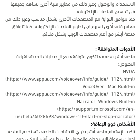
الاستخدام والوصول وغير ذلك من معايير فنية أخرى تساهم جميعها
في تحسين المنصات الإلكترونية.
كما تتوافق البوابة مع المتصفحات الأخرى بشكل مناسب وغير ذلك من
معايير فنية أخرى تسهم في تطوير المنصات الإلكترونية. كما تتوافق
منصة أبشر مع أهم متصفحات الويب بشكل ملائم.
الأدوات المتوافقة :
منصة أبشر مصممة لتكون متوافقة مع الإصدارات الحديثة لقراءة
النصوص:
NVDA
(https://www.apple.com/voiceover/info/guide/_1124.html)
VoiceOver : Mac Build-in
(
https://www.apple.com/voiceover/info/guide/_1124.html
)
Narrator: Windows Built-in
(
https://support.microsoft.com/en-
us/help/4028598/windows-10-start-or-stop-narrator
)
الأشخاص ذوو الإعاقة:
تاكيدا لإهتمام منصة أبشر بذوي الاحتياجات الخاصة ، تستخدم المنصة
ادوات سهولة الاستخدام والوصول على تطبيق أبشر لتمكين ذوو