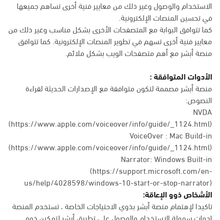
الاستخدام والوصول وغير ذلك من معايير فنية أخرى تساهم جميعها
في تحسين المنصات الإلكترونية.
كما تتوافق البوابة مع المتصفحات الأخرى بشكل مناسب وغير ذلك من
معايير فنية أخرى تسهم في تطوير المنصات الإلكترونية. كما تتوافق
منصة أبشر مع أهم متصفحات الويب بشكل ملائم.
الأدوات المتوافقة :
منصة أبشر مصممة لتكون متوافقة مع الإصدارات الحديثة لقراءة
النصوص:
NVDA
(https://www.apple.com/voiceover/info/guide/_1124.html)
VoiceOver : Mac Build-in
(
https://www.apple.com/voiceover/info/guide/_1124.html
)
Narrator: Windows Built-in
(
https://support.microsoft.com/en-
us/help/4028598/windows-10-start-or-stop-narrator
)
الأشخاص ذوو الإعاقة:
تاكيدا لإهتمام منصة أبشر بذوي الاحتياجات الخاصة ، تستخدم المنصة
ادوات سهولة الاستخدام والوصول على تطبيق أبشر لتمكين ذوو