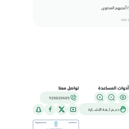
2
أدوات المساعدة
تواصل معنا
920020405
دعـــم لـــغـة الاشــــارة