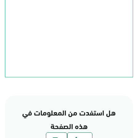
الجوف
الحدود الشمالية
تبوك
حائل
القصيم
المدينة المنورة
الرياض
المنطقة الشرقية
مكة المكرمة
عسير
الباحة
نجران
جازان
هل استفدت من المعلومات في
هذه الصفحة