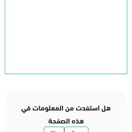
الجوف
الحدود الشمالية
تبوك
حائل
القصيم
المدينة المنورة
الرياض
المنطقة الشرقية
مكة المكرمة
عسير
الباحة
نجران
جازان
هل استفدت من المعلومات في
هذه الصفحة