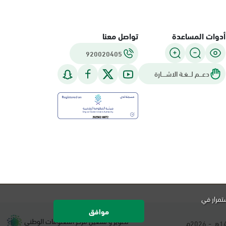
أدوات المساعدة
تواصل معنا
920020405
دعـــم لـــغـة الاشــــارة
تمرار في
موافق
تطوير و تشغيل مركز المعلومات الوطني
هـ -
م.
2026
1