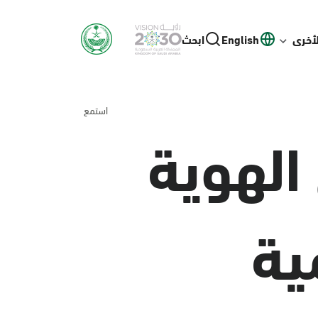
لأخرى
English
ابحث
استمع
الهوية
ية