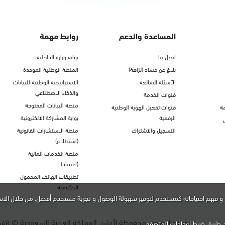
المساعدة والدعم
روابط مهمة
اتصل بنا
بوابة وزارة الداخلية
بلاغ عن فساد (نزاهة)
المنصة الوطنية الموحدة
الأسئلة الشائعة
الاستراتيجية الوطنية للبيانات
والذكاء الاصطناعي
قنوات الخدمة
منصة البيانات المفتوحة
ة
قنوات تفعيل الهوية الوطنية
الرقمية
بوابة المشاركة الالكترونية
التسجيل والاشتراك
منصة الاستشارات القانونية
(استطلاع)
منصة الخدمات المالية
(اعتماد)
تطبيقات الهاتف المحمول
الحكومية
و فهم احتياجاته كمستخدم لتوفير سهولة الوصول و تجربة مستخدم أفضل. من خلال الاس
جميع الحقوق محفوظة لأبشر، المملكة العربية السعودية ©
448
ن طريق ضبط إعدادات المتصفح.