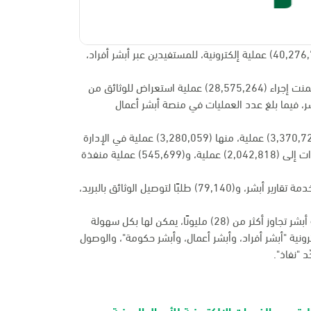
نفَّذت منصة وزارة الداخلية الإلكترونية "أبشر" خلال شهر أبريل الماضي (40,276,727) عملية إلكترونية، للمستفيدين عبر أبشر أفراد،
ومن خلال منصة أبشر أفراد بلغ عدد العمليات المنفذة (37,944,315)، تضمنت إجراء (28,575,264) عملية استعراض للوثائق من
شر، فيما بلغ عدد العمليات في منصة أبشر أعمال
ووصل عدد العمليات المنفذة لخدمات المديرية العامة للأمن العام إلى (3,370,723) عملية، منها (3,280,059) عملية في الإدارة
العامة للمرور، فيما وصل عدد العمليات المنفذة في المديرية العامة للجوازات إلى (2,042,818) عملية، و(545,699) عملية منفذة
وعبر الخدمات العامة في منصة أبشر أفراد، تم إصدار (79,257) تقريرًا في خدمة تقارير أبشر، و(79,140) طلبًا لتوصيل الوثائق بالبريد،
يذكر أن عدد الهويات الرقمية الموحدة الصادرة من وزارة الداخلية عبر منصة أبشر تجاوز أكثر من (28) مليونًا، يمكن لها بكل سهولة
ونية "أبشر أفراد، وأبشر أعمال، وأبشر حكومة"، والوصول
لرقمي والخدمات الإلكترونية للأحوال المدنية