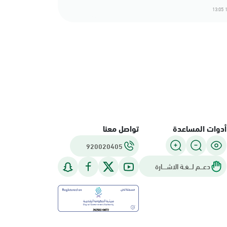
1
أدوات المساعدة
تواصل معنا
920020405
دعـــم لـــغـة الاشــــارة