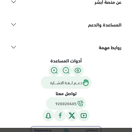
عن منصة أبشر
المساعدة والدعم
روابط مهمة
أدوات المساعدة
دعـــم لـــغـة الاشــــارة
تواصل معنا
920020405