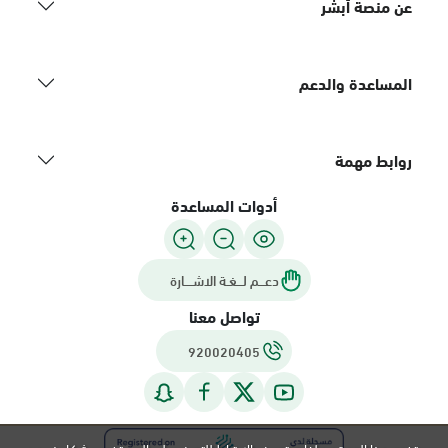
عن منصة أبشر
المساعدة والدعم
روابط مهمة
أدوات المساعدة
دعـــم لـــغـة الاشــــارة
تواصل معنا
920020405