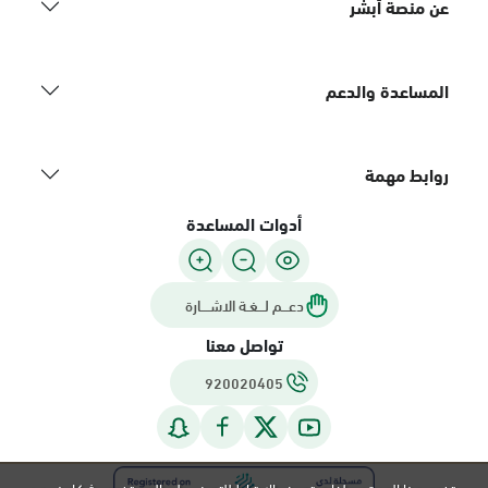
عن منصة أبشر
المساعدة والدعم
روابط مهمة
أدوات المساعدة
دعـــم لـــغـة الاشــــارة
تواصل معنا
920020405