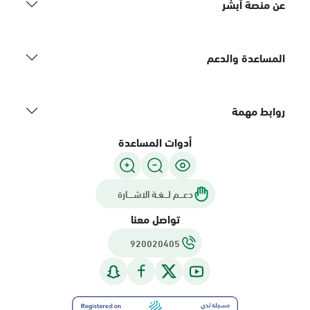
عن منصة أبشر
المساعدة والدعم
روابط مهمة
أدوات المساعدة
دعـــم لـــغـة الاشــــارة
تواصل معنا
920020405