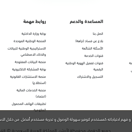
المساعدة والدعم
روابط مهمة
اتصل بنا
بوابة وزارة الداخلية
بلاغ عن فساد (نزاهة)
المنصة الوطنية الموحدة
الأسئلة الشائعة
الاستراتيجية الوطنية للبيانات
والذكاء الاصطناعي
قنوات الخدمة
منصة البيانات المفتوحة
ة
قنوات تفعيل الهوية الوطنية
الرقمية
بوابة المشاركة الالكترونية
التسجيل والاشتراك
منصة الاستشارات القانونية
(استطلاع)
منصة الخدمات المالية
(اعتماد)
تطبيقات الهاتف المحمول
الحكومية
و فهم احتياجاته كمستخدم لتوفير سهولة الوصول و تجربة مستخدم أفضل. من خلال الاس
جميع الحقوق محفوظة لأبشر، المملكة العربية السعودية ©
448