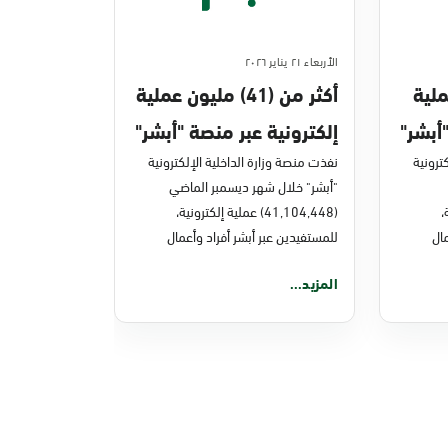
الأربعاء ٢١ يناير ٢٠٢٦
ن عملية
أكثر من (41) مليون عملية
أبشر"
إلكترونية عبر منصة "أبشر"
ترونية
في ديسمبر 2025م
نفذت منصة وزارة الداخلية الإلكترونية
"أبشر" خلال شهر ديسمبر الماضي
ة،
(41,104,448) عملية إلكترونية،
ال
للمستفيدين عبر أبشر أفراد وأعمال
المزيد...