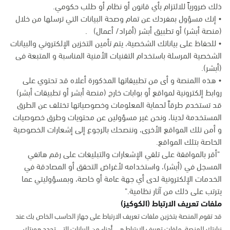
ذلك ضرورياً للالتزام بأي قانون أو نظام أو طلب حكومي.
• إنك مسؤول بمفردك عن تمام وصحة البيانات التي ترسلها من خلال
(منصة أبشر) أو تطبيق أبشر (أفراد/ أعمال) .
• للحفاظ على بياناتك الشخصية، يتم تأمين التخزين الإلكتروني والبيانات
الشخصية المرسلة باستخدام التقنيات الأمنية المناسبة و المتبعة فى
(أبشر).
• هذه االمنصة و أى من تطبيقاتها المذكورة أعلاه قد تحتوي على
روابط إلكترونية لمواقع أو بوابات خارج (منصة أبشر أو تطبيقات أبشر)
قد تستخدم طرقاً لحماية المعلومات وخصوصياتها تختلف عن الطرق
المستخدمة لدينا، ونحن غير مسؤولين عن محتويات وطرق خصوصيات
و أمن تلك المواقع الأخرى، وننصحك بالرجوع إلى إشعارات الخصوصية
الخاصة بتلك المواقع.
"أقر بالموافقة على تلقي الإشعارات والتبليغات على رقم هاتفي
المسجل في (أبشر)، واستخدامه لأغراض التحقق أو المصادقة في
الخدمات الإلكترونية لدى أي جهة عامة أو خاصة، وبمسؤوليتي عما
يترتب على ذلك من آثار نظامية."
ملفات تعريف الارتباط (الكوكيز)
قد تقوم المنصة بتخزين ملفات تعريف الارتباط على جهاز الحاسب الخاص بك عند
زيارتك للمنصة. ملفات تعريف الارتباط هي أجزاء من البيانات التي تحدد هويتك