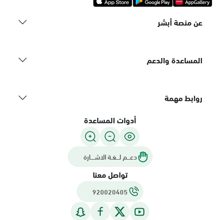
عن منصة أبشر
المساعدة والدعم
روابط مهمة
أدوات المساعدة
دعـــم لـــغـة الاشــــارة
تواصل معنا
920020405