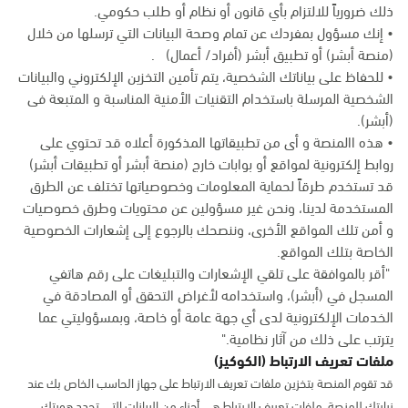
ذلك ضرورياً للالتزام بأي قانون أو نظام أو طلب حكومي.
• إنك مسؤول بمفردك عن تمام وصحة البيانات التي ترسلها من خلال
(منصة أبشر) أو تطبيق أبشر (أفراد/ أعمال) .
• للحفاظ على بياناتك الشخصية، يتم تأمين التخزين الإلكتروني والبيانات
الشخصية المرسلة باستخدام التقنيات الأمنية المناسبة و المتبعة فى
(أبشر).
• هذه االمنصة و أى من تطبيقاتها المذكورة أعلاه قد تحتوي على
روابط إلكترونية لمواقع أو بوابات خارج (منصة أبشر أو تطبيقات أبشر)
قد تستخدم طرقاً لحماية المعلومات وخصوصياتها تختلف عن الطرق
المستخدمة لدينا، ونحن غير مسؤولين عن محتويات وطرق خصوصيات
و أمن تلك المواقع الأخرى، وننصحك بالرجوع إلى إشعارات الخصوصية
الخاصة بتلك المواقع.
"أقر بالموافقة على تلقي الإشعارات والتبليغات على رقم هاتفي
المسجل في (أبشر)، واستخدامه لأغراض التحقق أو المصادقة في
الخدمات الإلكترونية لدى أي جهة عامة أو خاصة، وبمسؤوليتي عما
يترتب على ذلك من آثار نظامية."
ملفات تعريف الارتباط (الكوكيز)
قد تقوم المنصة بتخزين ملفات تعريف الارتباط على جهاز الحاسب الخاص بك عند
زيارتك للمنصة. ملفات تعريف الارتباط هي أجزاء من البيانات التي تحدد هويتك