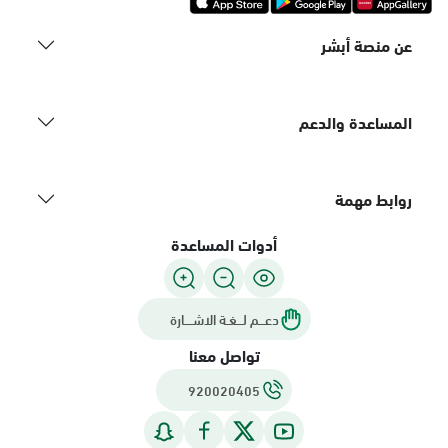
عن منصة أبشر
المساعدة والدعم
روابط مهمة
أدوات المساعدة
دعـــم لـــغـة الاشــــارة
تواصل معنا
920020405