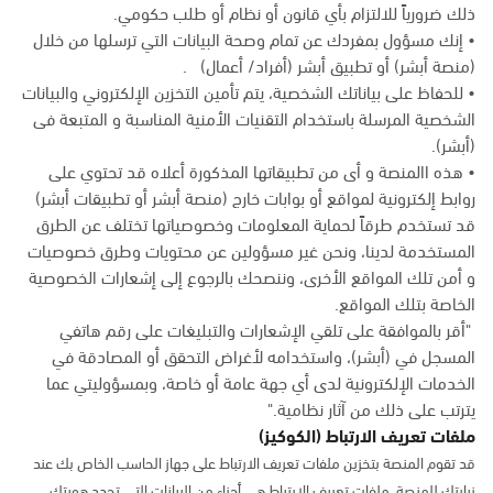
ذلك ضرورياً للالتزام بأي قانون أو نظام أو طلب حكومي.
• إنك مسؤول بمفردك عن تمام وصحة البيانات التي ترسلها من خلال
(منصة أبشر) أو تطبيق أبشر (أفراد/ أعمال) .
• للحفاظ على بياناتك الشخصية، يتم تأمين التخزين الإلكتروني والبيانات
الشخصية المرسلة باستخدام التقنيات الأمنية المناسبة و المتبعة فى
(أبشر).
• هذه االمنصة و أى من تطبيقاتها المذكورة أعلاه قد تحتوي على
روابط إلكترونية لمواقع أو بوابات خارج (منصة أبشر أو تطبيقات أبشر)
قد تستخدم طرقاً لحماية المعلومات وخصوصياتها تختلف عن الطرق
المستخدمة لدينا، ونحن غير مسؤولين عن محتويات وطرق خصوصيات
و أمن تلك المواقع الأخرى، وننصحك بالرجوع إلى إشعارات الخصوصية
الخاصة بتلك المواقع.
"أقر بالموافقة على تلقي الإشعارات والتبليغات على رقم هاتفي
المسجل في (أبشر)، واستخدامه لأغراض التحقق أو المصادقة في
الخدمات الإلكترونية لدى أي جهة عامة أو خاصة، وبمسؤوليتي عما
يترتب على ذلك من آثار نظامية."
ملفات تعريف الارتباط (الكوكيز)
قد تقوم المنصة بتخزين ملفات تعريف الارتباط على جهاز الحاسب الخاص بك عند
زيارتك للمنصة. ملفات تعريف الارتباط هي أجزاء من البيانات التي تحدد هويتك