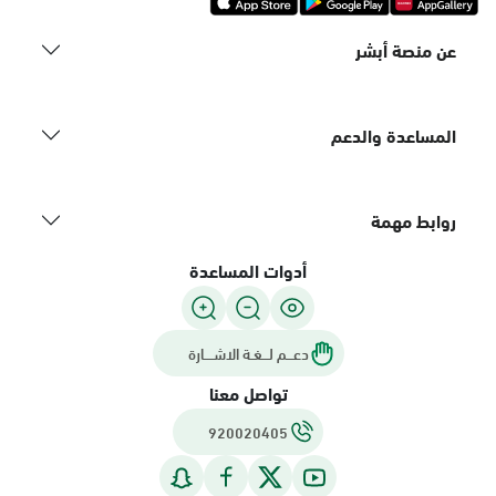
عن منصة أبشر
المساعدة والدعم
روابط مهمة
أدوات المساعدة
دعـــم لـــغـة الاشــــارة
تواصل معنا
920020405