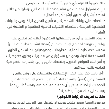
ذلك ضرورياً للالتزام بأي قانون أو نظام أو طلب حكومي.
• إنك مسؤول بمفردك عن تمام وصحة البيانات التي ترسلها من خلال
(منصة أبشر) أو تطبيق أبشر (أفراد/ أعمال) .
• للحفاظ على بياناتك الشخصية، يتم تأمين التخزين الإلكتروني والبيانات
الشخصية المرسلة باستخدام التقنيات الأمنية المناسبة و المتبعة فى
(أبشر).
• هذه االمنصة و أى من تطبيقاتها المذكورة أعلاه قد تحتوي على
روابط إلكترونية لمواقع أو بوابات خارج (منصة أبشر أو تطبيقات أبشر)
قد تستخدم طرقاً لحماية المعلومات وخصوصياتها تختلف عن الطرق
المستخدمة لدينا، ونحن غير مسؤولين عن محتويات وطرق خصوصيات
و أمن تلك المواقع الأخرى، وننصحك بالرجوع إلى إشعارات الخصوصية
الخاصة بتلك المواقع.
"أقر بالموافقة على تلقي الإشعارات والتبليغات على رقم هاتفي
المسجل في (أبشر)، واستخدامه لأغراض التحقق أو المصادقة في
الخدمات الإلكترونية لدى أي جهة عامة أو خاصة، وبمسؤوليتي عما
يترتب على ذلك من آثار نظامية."
ملفات تعريف الارتباط (الكوكيز)
قد تقوم المنصة بتخزين ملفات تعريف الارتباط على جهاز الحاسب الخاص بك عند
زيارتك للمنصة. ملفات تعريف الارتباط هي أجزاء من البيانات التي تحدد هويتك