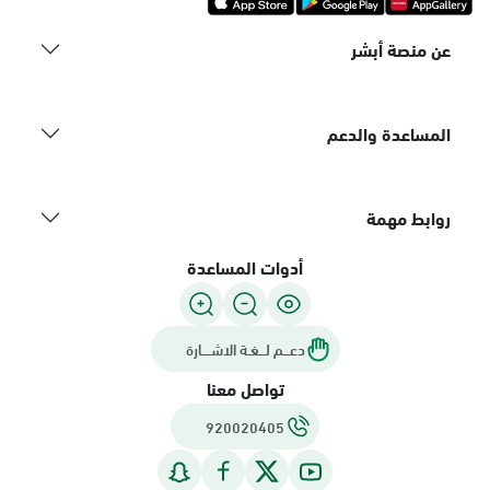
عن منصة أبشر
المساعدة والدعم
روابط مهمة
أدوات المساعدة
دعـــم لـــغـة الاشــــارة
تواصل معنا
920020405