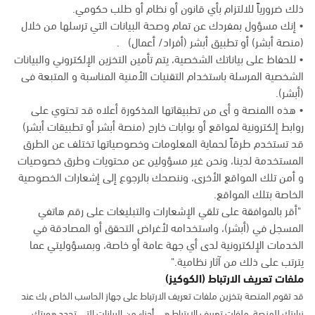
ذلك ضرورياً للالتزام بأي قانون أو نظام أو طلب حكومي.
• إنك مسؤول بمفردك عن تمام وصحة البيانات التي ترسلها من خلال
(منصة أبشر) أو تطبيق أبشر (أفراد/ أعمال) .
• للحفاظ على بياناتك الشخصية، يتم تأمين التخزين الإلكتروني والبيانات
الشخصية المرسلة باستخدام التقنيات الأمنية المناسبة و المتبعة فى
(أبشر).
• هذه االمنصة و أى من تطبيقاتها المذكورة أعلاه قد تحتوي على
روابط إلكترونية لمواقع أو بوابات خارج (منصة أبشر أو تطبيقات أبشر)
قد تستخدم طرقاً لحماية المعلومات وخصوصياتها تختلف عن الطرق
المستخدمة لدينا، ونحن غير مسؤولين عن محتويات وطرق خصوصيات
و أمن تلك المواقع الأخرى، وننصحك بالرجوع إلى إشعارات الخصوصية
الخاصة بتلك المواقع.
"أقر بالموافقة على تلقي الإشعارات والتبليغات على رقم هاتفي
المسجل في (أبشر)، واستخدامه لأغراض التحقق أو المصادقة في
الخدمات الإلكترونية لدى أي جهة عامة أو خاصة، وبمسؤوليتي عما
يترتب على ذلك من آثار نظامية."
ملفات تعريف الارتباط (الكوكيز)
قد تقوم المنصة بتخزين ملفات تعريف الارتباط على جهاز الحاسب الخاص بك عند
زيارتك للمنصة. ملفات تعريف الارتباط هي أجزاء من البيانات التي تحدد هويتك