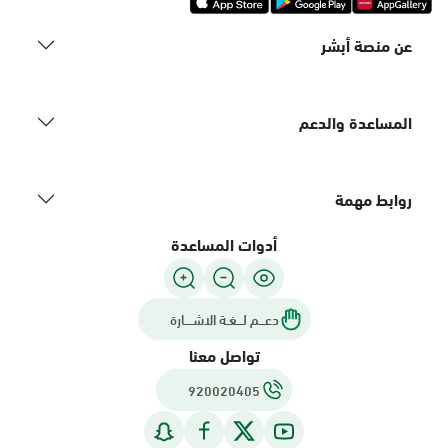
عن منصة أبشر
المساعدة والدعم
روابط مهمة
أدوات المساعدة
دعـــم لـــغـة الاشــــارة
تواصل معنا
920020405