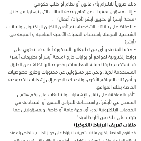
ذلك ضرورياً للالتزام بأي قانون أو نظام أو طلب حكومي.
• إنك مسؤول بمفردك عن تمام وصحة البيانات التي ترسلها من خلال
(منصة أبشر) أو تطبيق أبشر (أفراد/ أعمال) .
• للحفاظ على بياناتك الشخصية، يتم تأمين التخزين الإلكتروني والبيانات
الشخصية المرسلة باستخدام التقنيات الأمنية المناسبة و المتبعة فى
(أبشر).
• هذه االمنصة و أى من تطبيقاتها المذكورة أعلاه قد تحتوي على
روابط إلكترونية لمواقع أو بوابات خارج (منصة أبشر أو تطبيقات أبشر)
قد تستخدم طرقاً لحماية المعلومات وخصوصياتها تختلف عن الطرق
المستخدمة لدينا، ونحن غير مسؤولين عن محتويات وطرق خصوصيات
و أمن تلك المواقع الأخرى، وننصحك بالرجوع إلى إشعارات الخصوصية
الخاصة بتلك المواقع.
"أقر بالموافقة على تلقي الإشعارات والتبليغات على رقم هاتفي
المسجل في (أبشر)، واستخدامه لأغراض التحقق أو المصادقة في
الخدمات الإلكترونية لدى أي جهة عامة أو خاصة، وبمسؤوليتي عما
يترتب على ذلك من آثار نظامية."
ملفات تعريف الارتباط (الكوكيز)
قد تقوم المنصة بتخزين ملفات تعريف الارتباط على جهاز الحاسب الخاص بك عند
زيارتك للمنصة. ملفات تعريف الارتباط هي أجزاء من البيانات التي تحدد هويتك