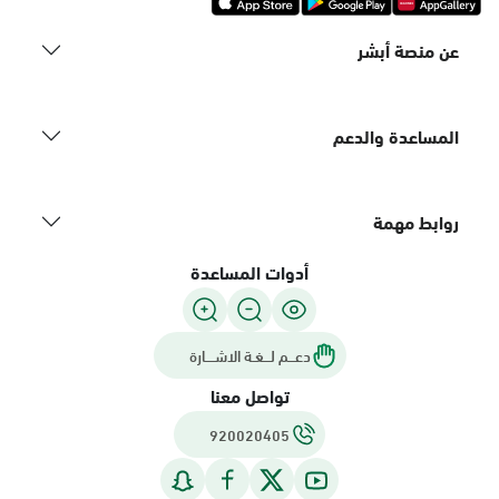
عن منصة أبشر
المساعدة والدعم
روابط مهمة
أدوات المساعدة
دعـــم لـــغـة الاشــــارة
تواصل معنا
920020405