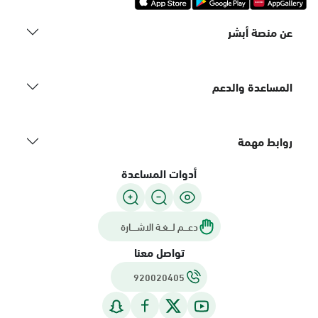
عن منصة أبشر
المساعدة والدعم
روابط مهمة
أدوات المساعدة
دعـــم لـــغـة الاشــــارة
تواصل معنا
920020405