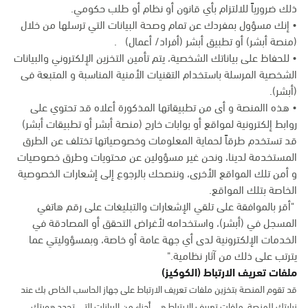
ذلك ضرورياً للالتزام بأي قانون أو نظام أو طلب حكومي.
• إنك مسؤول بمفردك عن تمام وصحة البيانات التي ترسلها من خلال
(منصة أبشر) أو تطبيق أبشر (أفراد/ أعمال) .
• للحفاظ على بياناتك الشخصية، يتم تأمين التخزين الإلكتروني والبيانات
الشخصية المرسلة باستخدام التقنيات الأمنية المناسبة و المتبعة فى
(أبشر).
• هذه االمنصة و أى من تطبيقاتها المذكورة أعلاه قد تحتوي على
روابط إلكترونية لمواقع أو بوابات خارج (منصة أبشر أو تطبيقات أبشر)
قد تستخدم طرقاً لحماية المعلومات وخصوصياتها تختلف عن الطرق
المستخدمة لدينا، ونحن غير مسؤولين عن محتويات وطرق خصوصيات
و أمن تلك المواقع الأخرى، وننصحك بالرجوع إلى إشعارات الخصوصية
الخاصة بتلك المواقع.
"أقر بالموافقة على تلقي الإشعارات والتبليغات على رقم هاتفي
المسجل في (أبشر)، واستخدامه لأغراض التحقق أو المصادقة في
الخدمات الإلكترونية لدى أي جهة عامة أو خاصة، وبمسؤوليتي عما
يترتب على ذلك من آثار نظامية."
ملفات تعريف الارتباط (الكوكيز)
قد تقوم المنصة بتخزين ملفات تعريف الارتباط على جهاز الحاسب الخاص بك عند
زيارتك للمنصة. ملفات تعريف الارتباط هي أجزاء من البيانات التي تحدد هويتك