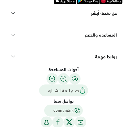
عن منصة أبشر
المساعدة والدعم
روابط مهمة
أدوات المساعدة
دعـــم لـــغـة الاشــــارة
تواصل معنا
920020405