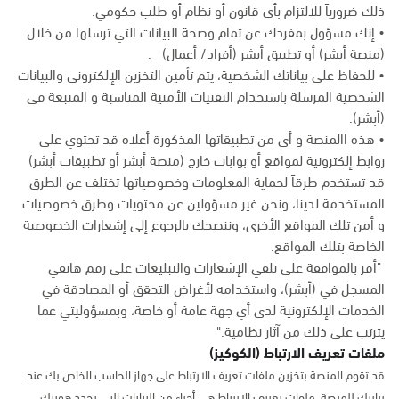
ذلك ضرورياً للالتزام بأي قانون أو نظام أو طلب حكومي.
• إنك مسؤول بمفردك عن تمام وصحة البيانات التي ترسلها من خلال
(منصة أبشر) أو تطبيق أبشر (أفراد/ أعمال) .
• للحفاظ على بياناتك الشخصية، يتم تأمين التخزين الإلكتروني والبيانات
الشخصية المرسلة باستخدام التقنيات الأمنية المناسبة و المتبعة فى
(أبشر).
• هذه االمنصة و أى من تطبيقاتها المذكورة أعلاه قد تحتوي على
روابط إلكترونية لمواقع أو بوابات خارج (منصة أبشر أو تطبيقات أبشر)
قد تستخدم طرقاً لحماية المعلومات وخصوصياتها تختلف عن الطرق
المستخدمة لدينا، ونحن غير مسؤولين عن محتويات وطرق خصوصيات
و أمن تلك المواقع الأخرى، وننصحك بالرجوع إلى إشعارات الخصوصية
الخاصة بتلك المواقع.
"أقر بالموافقة على تلقي الإشعارات والتبليغات على رقم هاتفي
المسجل في (أبشر)، واستخدامه لأغراض التحقق أو المصادقة في
الخدمات الإلكترونية لدى أي جهة عامة أو خاصة، وبمسؤوليتي عما
يترتب على ذلك من آثار نظامية."
ملفات تعريف الارتباط (الكوكيز)
قد تقوم المنصة بتخزين ملفات تعريف الارتباط على جهاز الحاسب الخاص بك عند
زيارتك للمنصة. ملفات تعريف الارتباط هي أجزاء من البيانات التي تحدد هويتك