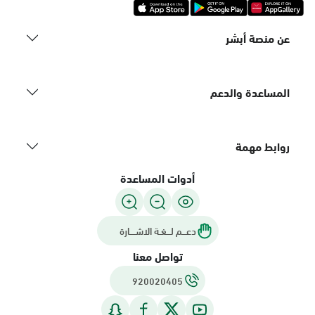
عن منصة أبشر
المساعدة والدعم
روابط مهمة
أدوات المساعدة
دعـــم لـــغـة الاشــــارة
تواصل معنا
920020405