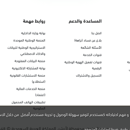
المساعدة والدعم
روابط مهمة
اتصل بنا
بوابة وزارة الداخلية
بلاغ عن فساد (نزاهة)
المنصة الوطنية الموحدة
الأسئلة الشائعة
الاستراتيجية الوطنية للبيانات
والذكاء الاصطناعي
قنوات الخدمة
منصة البيانات المفتوحة
ة
قنوات تفعيل الهوية الوطنية
الرقمية
بوابة المشاركة الالكترونية
التسجيل والاشتراك
منصة الاستشارات القانونية
(استطلاع)
منصة الخدمات المالية
(اعتماد)
تطبيقات الهاتف المحمول
الحكومية
و فهم احتياجاته كمستخدم لتوفير سهولة الوصول و تجربة مستخدم أفضل. من خلال الاس
جميع الحقوق محفوظة لأبشر، المملكة العربية السعودية ©
448
ن طريق ضبط إعدادات المتصفح.