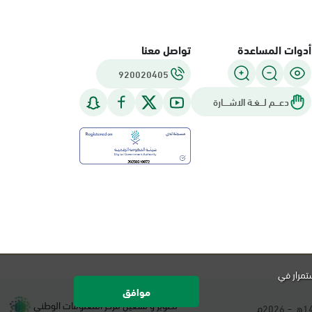
أدوات المساعدة
تواصل معنا
920020405
دعـــم لـــغـة الاشــــارة
تمرار في
موافق
تطوير و تشغيل مركز المعلومات الوطني
هـ -
م.
2026
1