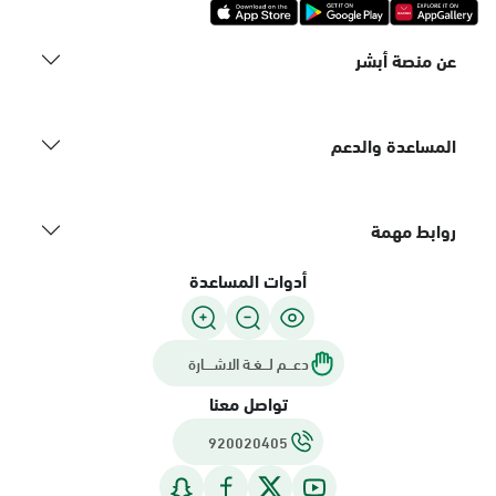
عن منصة أبشر
المساعدة والدعم
روابط مهمة
أدوات المساعدة
دعـــم لـــغـة الاشــــارة
تواصل معنا
920020405