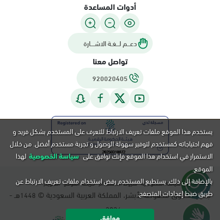
أدوات المساعدة
دعـــم لـــغـة الاشــــارة
تواصل معنا
920020405
يستخدم هذا الموقع ملفات تعريف الارتباط للتعرف على المستخدم بشكل فريد و
فهم احتياجاته كمستخدم لتوفير سهولة الوصول و تجربة مستخدم أفضل. من خلال
الاستمرار في استخدام هذا الموقع فإنك توافق على
سياسة الخصوصية
لهذا
الموقع.
بالإضافة إلى ذلك, يستطيع المستخدم رفض استخدام ملفات تعريف الارتباط عن
سياسة الخصوصية
شروط الاستخدام
خريطة الموقع
التقويم
طريق ضبط إعدادات المتصفح.
جميع الحقوق محفوظة لأبشر، المملكة العربية السعودية ©
هـ -
1448
م.
2026
موافق