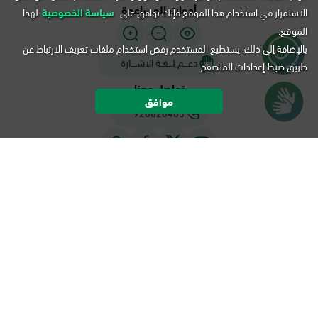
أدوات المساعدة
الاستمرار في استخدام هذا الموقع فإنك توافق على
سياسة الخصوصية
لهذا
الموقع.
بالإضافة إلى ذلك, يستطيع المستخدم رفض استخدام ملفات تعريف الارتباط عن
دعـــم لـــغـة الاشــــارة
طريق ضبط إعدادات المتصفح.
تواصل معنا
موافق
920020405
سياسة الخصوصية
شروط الاستخدام
خريطة الموقع
التقويم
جميع الحقوق محفوظة لأبشر، المملكة العربية السعودية ©
هـ -
1448
م.
2026