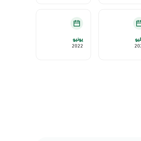
يو
يونيو
2022
20