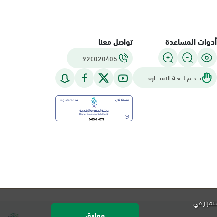
أدوات المساعدة
تواصل معنا
920020405
دعـــم لـــغـة الاشــــارة
تمرار في
موافق