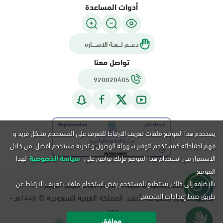
أدوات المساعدة
دعـــم لـــغـة الاشــــارة
تواصل معنا
920020405
يستخدم هذا الموقع ملفات تعريف الارتباط للتعرف على المستخدم بشكل فريد و
فهم احتياجاته كمستخدم لتوفير سهولة الوصول و تجربة مستخدم أفضل. من خلال
الاستمرار في استخدام هذا الموقع فإنك توافق على
سياسة الخصوصية
لهذا
الموقع.
بالإضافة إلى ذلك, يستطيع المستخدم رفض استخدام ملفات تعريف الارتباط عن
سياسة الخصوصية
شروط الاستخدام
خريطة الموقع
التقويم
طريق ضبط إعدادات المتصفح.
جميع الحقوق محفوظة لأبشر، المملكة العربية السعودية ©
هـ -
1448
م.
2026
موافق