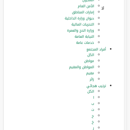
السجون
الأمن العام
إمارات المناطق
ديوان وزارة الداخلية
التحريات المالية
وزارة الحج والعمرة
النيابة العامة
خدمات عامة
أفراد المجتمع
الكل
مواطن
المواطن والمقيم
مقيم
زائر
ترتيب هجائي
الكل
ا
ب
ت
ح
خ
ر