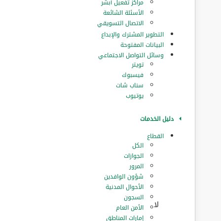
مراكز تفعيل أبشر
الأسئلة الشائعة
الاتصال التسويقي
التطوير المشترك والإبداع
البيانات المفتوحة
وسائل التواصل الاجتماعي
تويتر
فيسبوك
سناب شات
يوتيوب
دليل الخدمات
القطاع
الكل
الجوازات
المرور
‏شؤون الوافدين
الأحوال المدنية
السجون
الأمن العام
إمارات المناطق