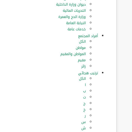
ديوان وزارة الداخلية
التحريات المالية
وزارة الحج والعمرة
النيابة العامة
خدمات عامة
أفراد المجتمع
الكل
مواطن
المواطن والمقيم
مقيم
زائر
ترتيب هجائي
الكل
ا
ب
ت
ح
خ
ر
س
ش