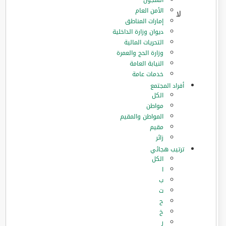
السجون
الأمن العام
إمارات المناطق
ديوان وزارة الداخلية
التحريات المالية
وزارة الحج والعمرة
النيابة العامة
خدمات عامة
أفراد المجتمع
الكل
مواطن
المواطن والمقيم
مقيم
زائر
ترتيب هجائي
الكل
ا
ب
ت
ح
خ
ر