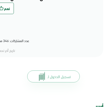
عدد المشاركات: 346 مشاركة (79%) أعجبهم المحتوى
تاريخ أخر تح
تسجيل الدخول لـ