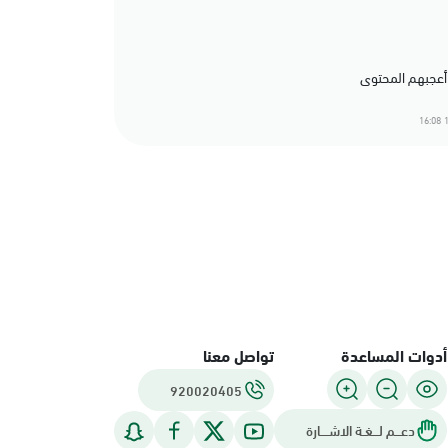
1
أدوات المساعدة
تواصل معنا
920020405
دعـــم لـــغـة الاشــــارة