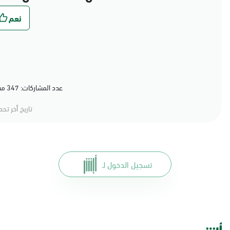
عدد المشاركات: 347 مشاركة (79%) أعجبهم المحتوى
تاريخ أخر تح
تسجيل الدخول لـ