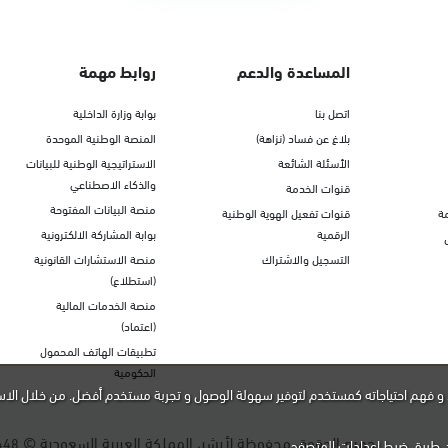
المساعدة والدعم
روابط مهمة
اتصل بنا
بوابة وزارة الداخلية
بلاغ عن فساد (نزاهة)
المنصة الوطنية الموحدة
الأسئلة الشائعة
الاستراتيجية الوطنية للبيانات
والذكاء الاصطناعي
قنوات الخدمة
منصة البيانات المفتوحة
ة
قنوات تفعيل الهوية الوطنية
الرقمية
بوابة المشاركة الالكترونية
التسجيل والاشتراك
منصة الاستشارات القانونية
(استطلاع)
منصة الخدمات المالية
(اعتماد)
تطبيقات الهاتف المحمول
الحكومية
و فهم احتياجاته كمستخدم لتوفير سهولة الوصول و تجربة مستخدم أفضل. من خلال الاس
جميع الحقوق محفوظة لأبشر، المملكة العربية السعودية ©
448
ن طريق ضبط إعدادات المتصفح.