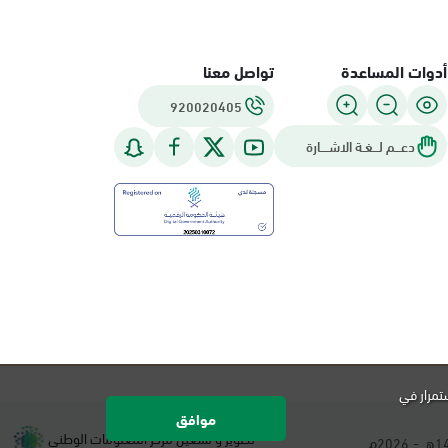
أدوات المساعدة
تواصل معنا
920020405
دعـــم لـــغـة الاشــــارة
تمرار في
موافق
تطوير و تشغيل مركز المعلومات الوطني
هـ -
م.
2026
1