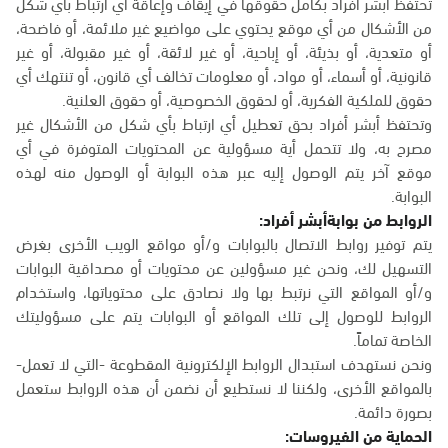
تحتفظ أبشر أفراد بكامل حقوقها في إيقاف وإعاقة أي ارتباط بأي شكل
من الأشكال من أي موقع يحتوي على مواضيع غير ملائمة، أو فاضحة،
أو متعدية، أو بذيئة، أو إباحية، أو غير لائقة، أو غير مقبولة، أو غير
قانونية، أو أسماء، أو مواد، أو معلومات تخالف أي قانون، أو تنتهك أي
حقوق للملكية الفكرية، أو لحقوق الخصوصية، أو حقوق العلنية.
وتحتفظ أبشر أفراد بحق تعطيل أي ارتباط بأي شكل من الأشكال غير
مصرح به، ولا تتحمل أية مسؤولية عن المحتويات المتوفرة في أي
موقع آخر يتم الوصول إليه عبر هذه البوابة أو الوصول منه لهذه
البوابة.
الروابط من بوابةأبشر أفراد:
يتم توفير روابط الاتصال بالبوابات و/أو مواقع الويب الأخرى بغرض
التسهيل لك، ونحن غير مسؤولين عن محتويات أو مصداقية البوابات
و/أو المواقع التي نرتبط بها ولا نصادق على محتوياتها، واستخدام
الروابط للوصول إلى تلك المواقع أو البوابات يتم على مسؤوليتك
الخاصة تماماً.
ونحن نستهدف استبدال الروابط الإلكترونية المقطوعة -التي لا تعمل-
بالمواقع الأخرى، ولكننا لا نستطيع أن نضمن أن هذه الروابط ستعمل
بصورة دائمة.
الحماية من الفيروسات: