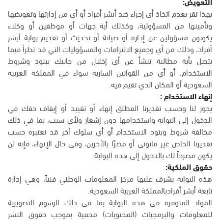
التعويض:
بهذا تقر بعدم اتخاذ أي إجراء ضد أبشر أفراد أو أي من إدارتها وتعويضها
وتأمينها من المسؤولية، وكذلك أية جهات أو موظفين أو وكلاء
يكونون مسؤولين عن إدارة أو صيانة أو تحديث أو تقديم بوابة أبشر
أفراد، وذلك من أي وجميع الالتزامات والمسؤوليات التي قد تطرأ فيما
يتصل بأية مطالبة تنشأ عن أي إخلال من جانبك ببنود وشروط
الاستخدام، أو أي من القوانين السارية سواء في المملكة العربية
السعودية أو المكان الذي تقيم فيه.
إنهاء الاستخدام :
يجوز لنا وحسب تقديرنا المطلق إنهاء أو تقييد أو إيقاف حقك في
الدخول إلى البوابة واستخدامها دون إشعار ولأي سبب، بما في ذلك
مخالفة شروط وبنود الاستخدام أو أي سلوك آخر قد نعتبره حسب
تقديرنا الخاص غير قانوني أو مضرًا بالآخرين، وفي حال الإنهاء، فإنه لن
يكون مصرحاً لك بالدخول إلى هذه البوابة.
حقوق الملكية:
هذه البوابة يشرف عليها مركز المعلومات الوطني فنياً، وهي إدارة
تابعة أبشر أفرادبالمملكة العربية السعودية.
المواد المتوفرة في هذه البوابة بما في ذلك الرسوم التصويرية
للمعلومات والبرمجيات (المحتويات) محمية بموجب حقوق النشر