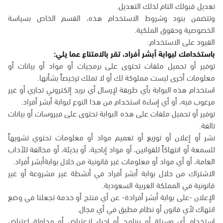
تعديل قبولك التام لذلك التعديل.
وتتضمن بنود وشروط الاستخدام هذه، القسم الخاص بسياسة
الخصوصية وحقوق الملكية.
القيود على الاستخدام:
باستخدامك لبوابة أبشر أفراد، تقر بالامتناع عما يلي:
توفير أو تحميل ملفات تحتوى على برمجيات أو مواد أو بيانات أو
معلومات أخرى ليست مملوكة لك أو لا تملك ترخيصاً بشأنها.
استخدام هذه البوابة بأي طريقة لإرسال أي بريد إلكتروني تجاري أو غير
مرغوب فيه، أو أي إساءة استخدام من هذا النوع لبوابة أبشر أفراد.
توفير أو تحميل ملفات على هذه البوابة تحتوى على فيروسات أو بيانات
تالفة.
نشر أو إعلان أو توزيع أو تعميم مواد أو معلومات تحتوي تشويهاً
للسمعة أو انتهاكاً للقوانين، أو مواد إباحية، أو بذيئة، أو مخالفة للآداب
العامة، أو أي مواد أو معلومات غير قانونية من خلال بوابةأبشر أفراد.
الاشتراك من خلال بوابة أبشر أفراد في أنشطة غير مشروعة أو غير
قانونية في المملكة العربية السعودية.
الإعلان -على بوابة أبشر أفرادة- عن أي منتج أو خدمة تجعلنا في وضع
انتهاك لأي قانون أو نظام مطبق في أي مجال.
استخدام أي وسيلة أو برنامج أو إجراء لاعتراض أو محاولة اعتراض