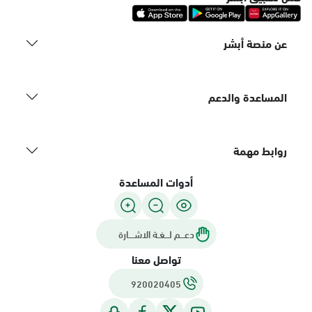
عن منصة أبشر
المساعدة والدعم
روابط مهمة
أدوات المساعدة
دعـــم لـــغـة الاشــــارة
تواصل معنا
920020405