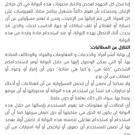
إننا نبذل كل الجهود لفحص واختبار محتويات هذه البوابة في كل مراحل
الإنتاج، وننصحك بأن تقوم دائماً بتشغيل برنامج مضاد للفيروسات على
كل المواد التي يتم إنزالها من الإنترنت، ونحن لا نعتبر مسؤولين عن أي
خسارة أو انقطاع أو تلف لبياناتك أو جهاز الحاسب لديك، والذي قد
يحدث أثناء الاتصال بهذه البوابة، أو عند استخدام مادة واردة من هذه
البوابة.
التنازل عن المطالبات:
إن بوابة أبشر أفراد والخدمات و المعلومات والمواد والوظائف المتاحة
بها، أو التي يمكن الوصول إليها من خلال البوابة تُوفر لاستخدامكم
الشخصي "كما هي" و"كما هي متاحة" دون أي إقرار أو وعود أو
ضمانات من أي نوع.
ولا يمكننا أن نضمن أو أن نتحمل المسؤولية عن أي انقطاعات أو أخطاء
أو تجاوزات قد تنشأ عن استخدام هذه البوابة أو محتوياتها أو أي موقع
يرتبط بها، سواء كان ذلك بعلمنا أو دون علمنا.
أي اتصالات أو معلومات قد يقوم المستخدم بإرسالها من خلال هذه
البوابة لن يكون له الحق في ملكيتها أو حق ضمان سريتها كما أن أي
استخدام أو استخدام تفاعلي تتضمنه هذه البوابة لا تضمن أولا يقصد
بها أن تضمن للمستخدم أي حقوق أو تراخيص أو أية امتيازات من أي
نوع.