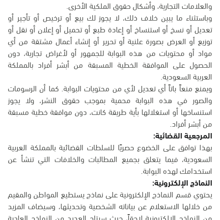
والعلامات التجارية، وأشكال حقوق الملكية الأخرى.
وباستثناء ما يبين خلاف ذلك، لا يجوز لك بيع أو ترخيص أو تأجير أو
تعديل أو نسخ أو استنساخ أو إعادة طبع أو تحميل أو إعلان أو نقل أو
توزيع أو العرض بصورة علنية أو تحرير أو إنشاء أعمال مشتقة من أي
مواد أو محتويات من هذه البوابة للجمهور أو لأغراض تجارية، دون
الحصول على الموافقة الخطية المسبقة من أبشر أفراد بالمملكة
العربية السعودية.
ويمنع منعاً باتاً أي تعديل لأي من محتويات البوابة. كما أن الرسومات
والصور في هذه البوابة محمية بموجب حقوق النشر، ولا يجوز
استنساخها أو استغلالها بأية طريقة كانت، دون موافقة خطية مسبقة
من أبشر أفراد.
المرجعية القضائية:
بهذا توافق على الخضوع حصريًا للسلطات القضائية بالمملكة العربية
السعودية، فيما يتعلق بجميع المطالبات والخلافات التي تنشأ عن
استخدامك لهذه البوابة.
النماذج الإلكترونية:
يحتوي قسم النماذج الإلكترونية على نماذج يستطيع المواطن والمقيم
من خلالها الاستعلام عن بياناته الشخصية وتحديثها، وسيضاف المزيد
من النماذج الإلكترونية لاحقاً، حيث سيتاح العديد من النماذج العادية